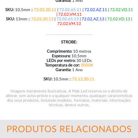
Garantia:
1 Ano
SKU:
10,5mm ::
72.02.30.11
|
72.02.65.11
|
72.02.AZ.11
|
72.02.VD.11
|
72.02.VM.11
SKU:
13mm ::
72.02.30.13
|
72.02.65.13
|
72.02.AZ.13
|
72.02.VD.13
|
72.02.VM.13
_________________________
STROBE:
Comprimento:
10 metros
Espessura:
10,5mm
LEDs por metro:
30 LEDs
Temperatura de cor:
3000K
Garantia:
1 Ano
SKU:
10,5mm ::
72.12.30.11
Imagens meramente ilustrativas. A Mak Led reserva-se o direito de
alterar, sem aviso prévio e a qualquer momento, quaisquer características
dos seus produtos, incluindo modelos, formatos, materiais, informações
técnicas, dentre outros.
PRODUTOS RELACIONADOS