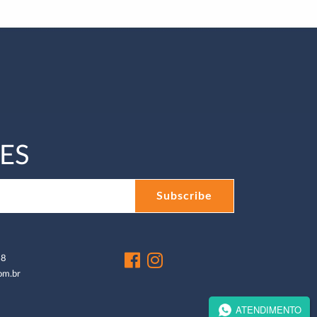
ES
48
om.br
ATENDIMENTO