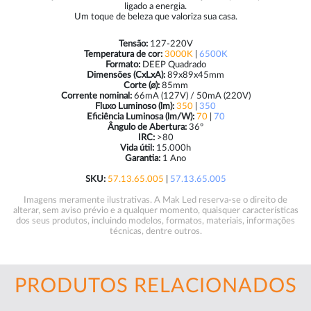
ligado a energia.
Um toque de beleza que valoriza sua casa.
Tensão:
127-220V
Temperatura de cor:
3000K
|
6500K
Formato:
DEEP Quadrado
Dimensões (CxLxA):
89x89x45mm
Corte (ø):
85mm
Corrente nominal:
66mA (127V) / 50mA (220V)
Fluxo Luminoso (lm):
350
|
350
Eficiência Luminosa (lm/W):
70
|
70
Ângulo de Abertura:
36º
IRC:
>80
Vida útil:
15.000h
Garantia:
1 Ano
SKU:
57.13.65.005
|
57.13.65.005
Imagens meramente ilustrativas. A Mak Led reserva-se o direito de
alterar, sem aviso prévio e a qualquer momento, quaisquer características
dos seus produtos, incluindo modelos, formatos, materiais, informações
técnicas, dentre outros.
PRODUTOS RELACIONADOS