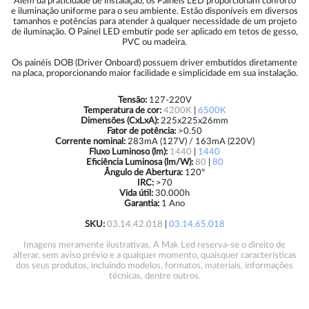
Além da praticidade de instalação, os Painéis LED proporcionam conforto
e iluminação uniforme para o seu ambiente. Estão disponíveis em diversos
tamanhos e potências para atender à qualquer necessidade de um projeto
de iluminação. O Painel LED embutir pode ser aplicado em tetos de gesso,
PVC ou madeira.
Os painéis DOB (Driver Onboard) possuem driver embutidos diretamente
na placa, proporcionando maior facilidade e simplicidade em sua instalação.
Tensão:
127-220V
Temperatura de cor:
4200K
|
6500K
Dimensões (CxLxA):
225x225x26mm
Fator de potência:
>0.50
Corrente nominal:
283mA (127V) / 163mA (220V)
Fluxo Luminoso (lm):
1440
|
1440
Eficiência Luminosa (lm/W):
80
|
80
Ângulo de Abertura:
120º
IRC:
>70
Vida útil:
30.000h
Garantia:
1 Ano
SKU:
03.14.42.018
|
03.14.65.018
Imagens meramente ilustrativas. A Mak Led reserva-se o direito de
alterar, sem aviso prévio e a qualquer momento, quaisquer características
dos seus produtos, incluindo modelos, formatos, materiais, informações
técnicas, dentre outros.