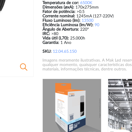
Temperatura de cor:
6500K
Dimensões (øxA):
170x275mm
Fator de potência:
>0.5
Corrente nominal:
1245mA (127-220V)
Fluxo Luminoso (lm):
13500
Eficiência Luminosa (lm/W):
90
Ângulo de Abertura:
220º
IRC:
>80
Vida útil (L70):
25.000h
Garantia:
1 Ano
SKU:
12.04.65.150
Imagens meramente ilustrativas. A Mak Led reserva
qualquer momento, quaisquer características dos
materiais, informações técnicas, dentre outros.