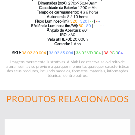
Dimensões (øxA):
290x95x340mm
Capacidade da Bateria:
1200 mAh
Tempo de carregamento:
4 à 6 horas
Autonomia:
8 à 10 horas
Fluxo Luminoso (lm):
320
|
320
|
--
|
-
-
-
Eficiência Luminosa (lm/W):
80
|
80
|
--
|
-
-
-
Ângulo de Abertura:
60º
IRC:
>80
Vida útil (L70):
20.000h
Garantia:
1 Ano
SKU:
36.02.30.004
|
36.02.65.004
|
36.02.VD.004
|
36.R
G.0
04
Imagens meramente ilustrativas. A Mak Led reserva-se o direito de
alterar, sem aviso prévio e a qualquer momento, quaisquer características
dos seus produtos, incluindo modelos, formatos, materiais, informações
técnicas, dentre outros.
PRODUTOS RELACIONADOS