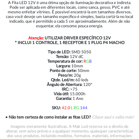
A Fita LED 12V é uma ótima opção de iluminação decorativa e indireta.
Pode ser aplicada em diferentes locais, como sanca, gesso, PVC e até
mesmo enfeitar vitrines. É possível encontrá-la em tamanhos diversos,
caso você deseje um tamanho específico é simples, basta cortá-la no local
indicado, que é permitido a cada 5 cm aproximadamente. Além de não
esquentar, ela consome pouca energia.
Atenção:
UTILIZAR DRIVER ESPECÍFICO 12V
* INCLUI 1 CONTROLE, 1 RECEPTOR E 1 PLUG P4 MACHO
Tipo de LED:
SMD 5050
Tensão:
12V dC
Temperatura de cor:
R
G
B
Largura:
10mm
Ponto de corte:
50mm
Peso/m:
20g
Qtde. Led/m:
60 leds
Ângulo de Abertura:
120º
IRC:
>75
Vida útil:
15.000h
Garantia:
1 Ano
SKU:
42.0
1.RG.
144
• Não tem certeza de como instalar as fitas LED?
Clique aqui e saiba mais!
Imagens meramente ilustrativas. A Mak Led reserva-se o direito de
alterar, sem aviso prévio e a qualquer momento, quaisquer características
dos seus produtos, incluindo modelos, formatos, materiais, informações