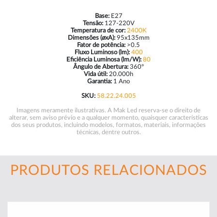
Base:
E27
Tensão:
127-220V
Temperatura de cor:
2400K
Dimensões (øxA):
95x135mm
Fator de potência:
>0.5
Fluxo Luminoso (lm):
400
Eficiência Luminosa (lm/W):
80
Ângulo de Abertura:
360º
Vida útil:
20.000h
Garantia:
1 Ano
SKU:
58.22.24.005
Imagens meramente ilustrativas. A Mak Led reserva-se o direito de
alterar, sem aviso prévio e a qualquer momento, quaisquer características
dos seus produtos, incluindo modelos, formatos, materiais, informações
técnicas, dentre outros.
PRODUTOS RELACIONADOS