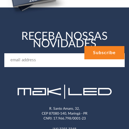
RECEBA NOSSAS
NOVIDADES
R. Santo Amaro, 32,
CEP 87080-140, Maringá - PR
CNPJ: 17.966.798/0001-23