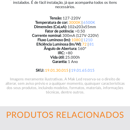
instalados. É de fácil instalação, já que acompanha todos os itens
necessários.
Tensão:
127-220V
Temperatura de cor:
3000K
|
6500K
Dimensões (CxLxA):
102x203x55mm
Fator de potência:
>0.50
Corrente nominal:
300mA (127V-220V)
Fluxo Luminoso (lm):
1080
|
1210
Eficiência Luminosa (lm/W):
72
|
81
Ângulo de Abertura:
160º
IRC:
>80
Vida útil:
25.000h
Garantia:
1 Ano
SKU:
19.01.30.015
|
19.01.65.015
Imagens meramente ilustrativas. A Mak Led reserva-se o direito de
alterar, sem aviso prévio e a qualquer momento, quaisquer características
dos seus produtos, incluindo modelos, formatos, materiais, informações
técnicas, dentre outros.
PRODUTOS RELACIONADOS