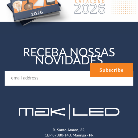
RECEBA NOSSAS
NOVIDADES
R. Santo Amaro, 32,
CEP 87080-140, Maringá - PR